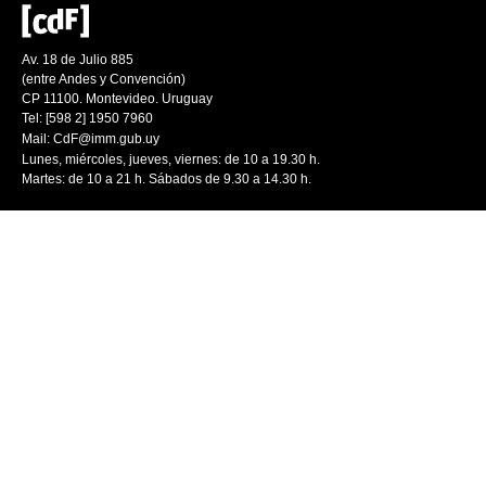
Av. 18 de Julio 885
(entre Andes y Convención)
CP 11100. Montevideo. Uruguay
Tel: [598 2] 1950 7960
Mail:
CdF@imm.gub.uy
Lunes, miércoles, jueves, viernes: de 10 a 19.30 h.
Martes: de 10 a 21 h. Sábados de 9.30 a 14.30 h.