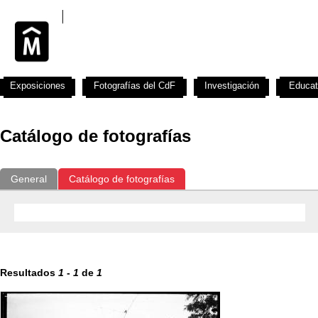
Exposiciones
Fotografías del CdF
Investigación
Educat
Catálogo de fotografías
General
Catálogo de fotografías
Resultados
1
-
1
de
1