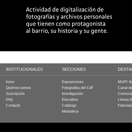
INSTITUCIONALES
SECCIONES
DESTA
Inicio
Exposiciones
MUFF, fes
Quiénes somos
Fotografías del CdF
Canal d
Suscripción
Investigación
Convoca
FAQ
Educativa
Líneas d
Contacto
Catálogo
Fotoviaj
Mediateca