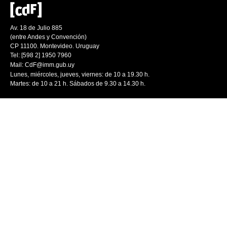
Av. 18 de Julio 885
(entre Andes y Convención)
CP 11100. Montevideo. Uruguay
Tel: [598 2] 1950 7960
Mail:
CdF@imm.gub.uy
Lunes, miércoles, jueves, viernes: de 10 a 19.30 h.
Martes: de 10 a 21 h. Sábados de 9.30 a 14.30 h.