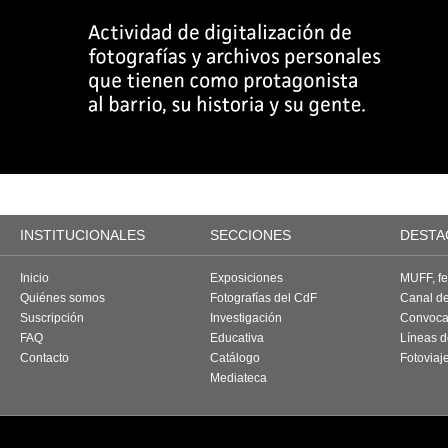
INSTITUCIONALES
SECCIONES
DESTA
Inicio
Exposiciones
MUFF, fes
Quiénes somos
Fotografías del CdF
Canal d
Suscripción
Investigación
Convoca
FAQ
Educativa
Líneas d
Contacto
Catálogo
Fotoviaj
Mediateca