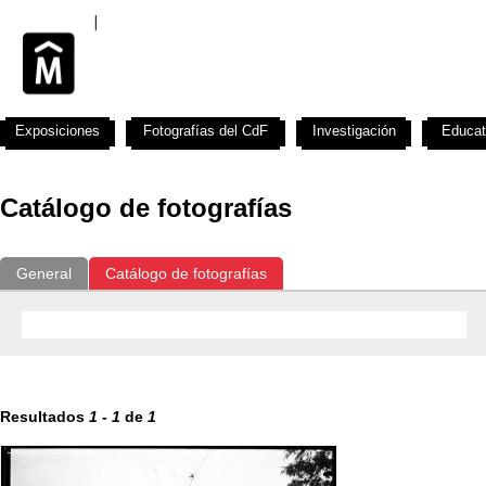
Exposiciones
Fotografías del CdF
Investigación
Educat
Catálogo de fotografías
General
Catálogo de fotografías
Resultados
1
-
1
de
1