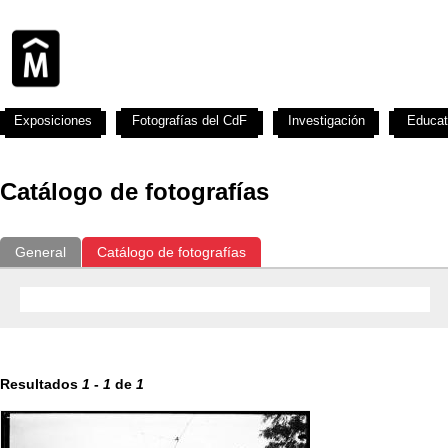
Exposiciones
Fotografías del CdF
Investigación
Educat
Catálogo de fotografías
General
Catálogo de fotografías
Resultados
1
-
1
de
1