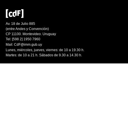
Av. 18 de Julio 885
(entre Andes y Convención)
CP 11100. Montevideo. Uruguay
Tel: [598 2] 1950 7960
Mail:
CdF@imm.gub.uy
Lunes, miércoles, jueves, viernes: de 10 a 19.30 h.
Martes: de 10 a 21 h. Sábados de 9.30 a 14.30 h.