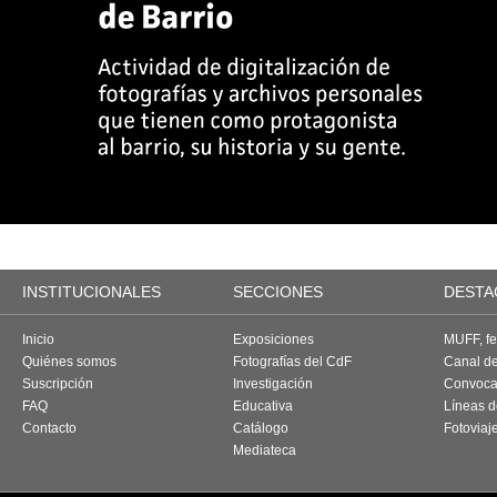
INSTITUCIONALES
SECCIONES
DESTA
Inicio
Exposiciones
MUFF, fes
Quiénes somos
Fotografías del CdF
Canal d
Suscripción
Investigación
Convoca
FAQ
Educativa
Líneas d
Contacto
Catálogo
Fotoviaj
Mediateca