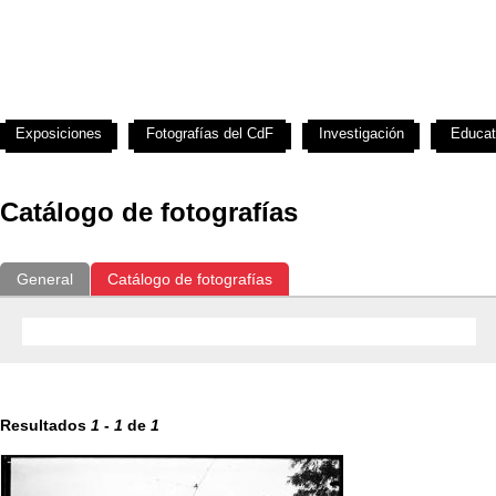
Exposiciones
Fotografías del CdF
Investigación
Educat
Catálogo de fotografías
General
Catálogo de fotografías
Resultados
1
-
1
de
1