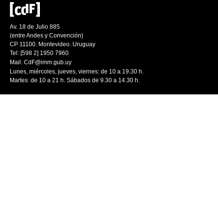
Av. 18 de Julio 885
(entre Andes y Convención)
CP 11100. Montevideo. Uruguay
Tel: [598 2] 1950 7960
Mail:
CdF@imm.gub.uy
Lunes, miércoles, jueves, viernes: de 10 a 19.30 h.
Martes: de 10 a 21 h. Sábados de 9.30 a 14.30 h.