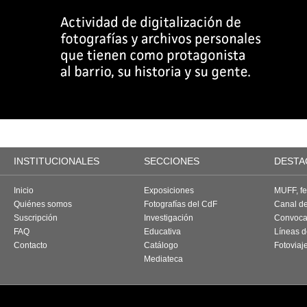
INSTITUCIONALES
SECCIONES
DESTA
Inicio
Exposiciones
MUFF, fes
Quiénes somos
Fotografías del CdF
Canal d
Suscripción
Investigación
Convoca
FAQ
Educativa
Líneas d
Contacto
Catálogo
Fotoviaj
Mediateca