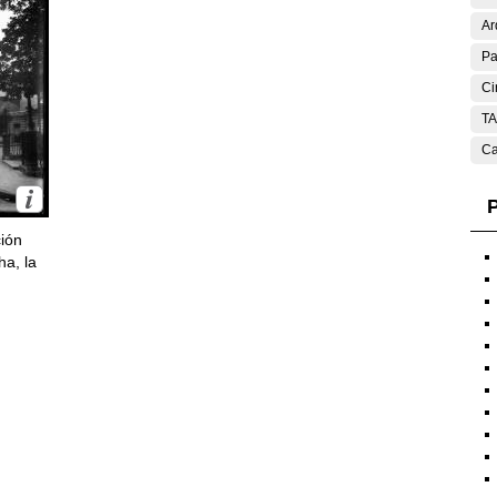
Ar
Pa
Ci
T
Ca
P
ción
ha, la