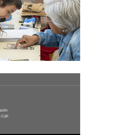
Razón
e CdF