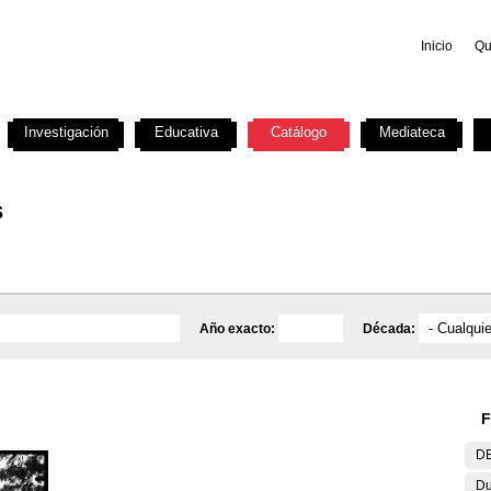
Inicio
Qu
Investigación
Educativa
Catálogo
Mediateca
s
Año exacto:
Década:
F
DE
Du