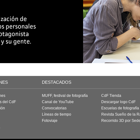
NES
DESTACADOS
nes
MUFF, festival de fotografía
CdF Tienda
as del CdF
Canal de YouTube
Descargar logo CdF
ión
Convocatorias
Escuelas de fotografía
Líneas de tiempo
Revista Sueño de la 
Fotoviaje
Recorrido 3D por Sed
a