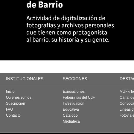
INSTITUCIONALES
SECCIONES
DESTA
Inicio
Exposiciones
MUFF, fes
Quiénes somos
Fotografías del CdF
Canal d
Suscripción
Investigación
Convoca
FAQ
Educativa
Líneas d
Contacto
Catálogo
Fotoviaj
Mediateca