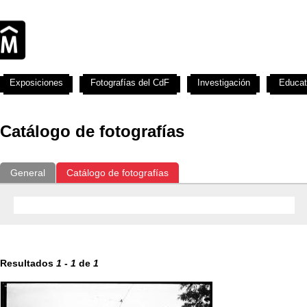
Exposiciones
Fotografías del CdF
Investigación
Educat
Catálogo de fotografías
General
Catálogo de fotografías
Resultados
1
-
1
de
1