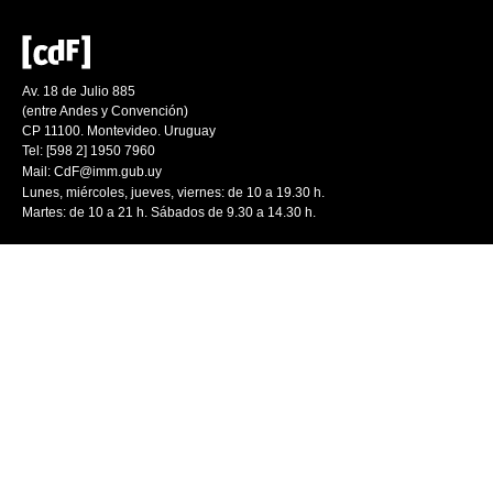
Av. 18 de Julio 885
(entre Andes y Convención)
CP 11100. Montevideo. Uruguay
Tel: [598 2] 1950 7960
Mail:
CdF@imm.gub.uy
Lunes, miércoles, jueves, viernes: de 10 a 19.30 h.
Martes: de 10 a 21 h. Sábados de 9.30 a 14.30 h.