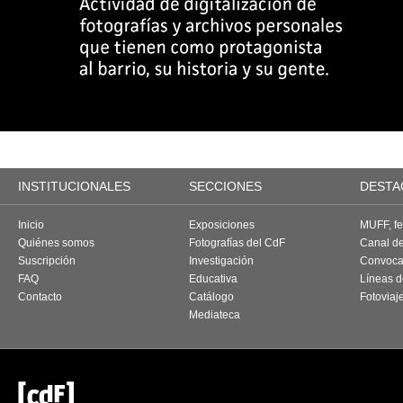
INSTITUCIONALES
SECCIONES
DESTA
Inicio
Exposiciones
MUFF, fes
Quiénes somos
Fotografías del CdF
Canal d
Suscripción
Investigación
Convoca
FAQ
Educativa
Líneas d
Contacto
Catálogo
Fotoviaj
Mediateca