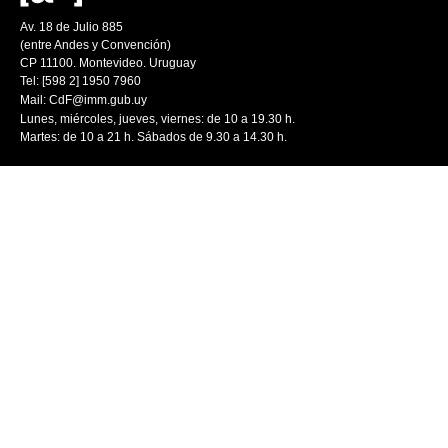
Av. 18 de Julio 885
(entre Andes y Convención)
CP 11100. Montevideo. Uruguay
Tel: [598 2] 1950 7960
Mail:
CdF@imm.gub.uy
Lunes, miércoles, jueves, viernes: de 10 a 19.30 h.
Martes: de 10 a 21 h. Sábados de 9.30 a 14.30 h.