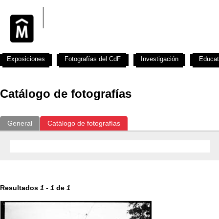
Exposiciones
Fotografías del CdF
Investigación
Educat
Catálogo de fotografías
General
Catálogo de fotografías
Resultados
1
-
1
de
1