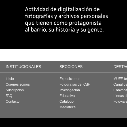
INSTITUCIONALES
SECCIONES
DESTA
Inicio
Exposiciones
MUFF, fes
Quiénes somos
Fotografías del CdF
Canal d
Suscripción
Investigación
Convoca
FAQ
Educativa
Líneas d
Contacto
Catálogo
Fotoviaj
Mediateca