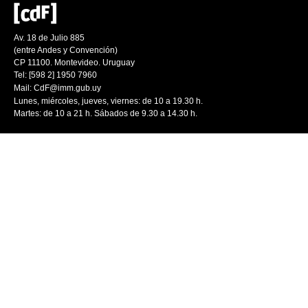
Av. 18 de Julio 885
(entre Andes y Convención)
CP 11100. Montevideo. Uruguay
Tel: [598 2] 1950 7960
Mail:
CdF@imm.gub.uy
Lunes, miércoles, jueves, viernes: de 10 a 19.30 h.
Martes: de 10 a 21 h. Sábados de 9.30 a 14.30 h.