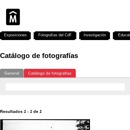
Exposiciones
Fotografías del CdF
Investigación
Educat
Catálogo de fotografías
General
Catálogo de fotografías
Resultados
1
-
1
de
1