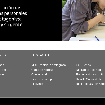
NES
DESTACADOS
nes
MUFF, festival de fotografía
CdF Tienda
as del CdF
Canal de YouTube
Descargar logo CdF
ión
Convocatorias
Escuelas de fotografía
Líneas de tiempo
Revista Sueño de la 
Fotoviaje
Recorrido 3D por Sed
a