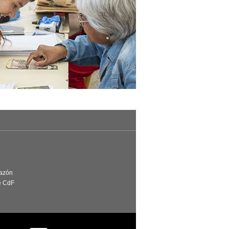
Razón
e CdF