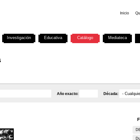
Inicio
Qu
Investigación
Educativa
Catálogo
Mediateca
s
Año exacto:
Década:
F
DE
Du