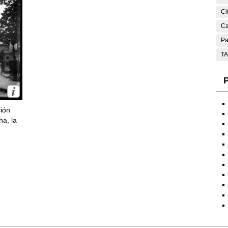
Ci
Ca
Pa
T
P
ción
ha, la