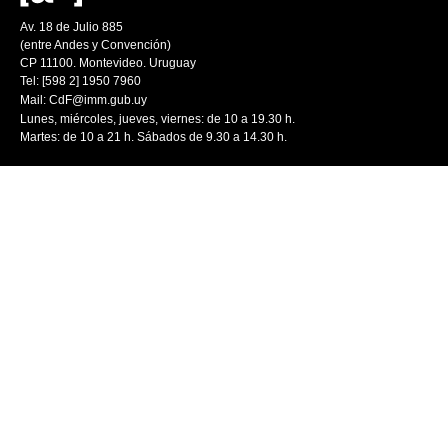
Av. 18 de Julio 885
(entre Andes y Convención)
CP 11100. Montevideo. Uruguay
Tel: [598 2] 1950 7960
Mail:
CdF@imm.gub.uy
Lunes, miércoles, jueves, viernes: de 10 a 19.30 h.
Martes: de 10 a 21 h. Sábados de 9.30 a 14.30 h.