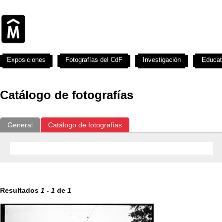
Exposiciones
Fotografías del CdF
Investigación
Educat
Catálogo de fotografías
General
Catálogo de fotografías
Resultados
1
-
1
de
1