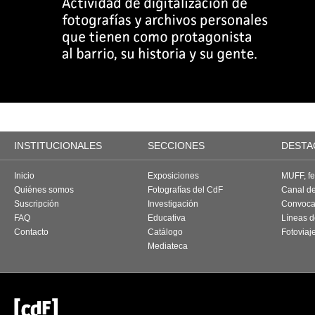
INSTITUCIONALES
SECCIONES
DESTA
Inicio
Exposiciones
MUFF, fes
Quiénes somos
Fotografías del CdF
Canal d
Suscripción
Investigación
Convoca
FAQ
Educativa
Líneas d
Contacto
Catálogo
Fotoviaj
Mediateca