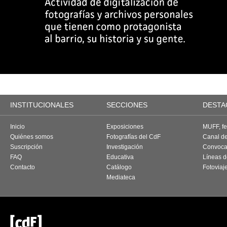
INSTITUCIONALES
SECCIONES
DESTA
Inicio
Exposiciones
MUFF, fes
Quiénes somos
Fotografías del CdF
Canal d
Suscripción
Investigación
Convoca
FAQ
Educativa
Líneas d
Contacto
Catálogo
Fotoviaj
Mediateca