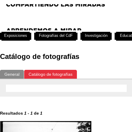
Exposiciones
Fotografías del CdF
Investigación
Educat
Catálogo de fotografías
General
Catálogo de fotografías
Resultados
1
-
1
de
1