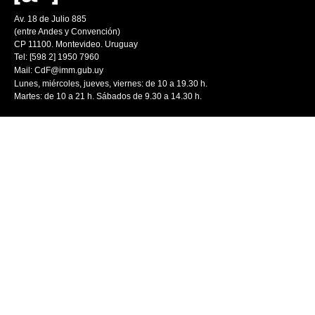
Av. 18 de Julio 885
(entre Andes y Convención)
CP 11100. Montevideo. Uruguay
Tel: [598 2] 1950 7960
Mail:
CdF@imm.gub.uy
Lunes, miércoles, jueves, viernes: de 10 a 19.30 h.
Martes: de 10 a 21 h. Sábados de 9.30 a 14.30 h.