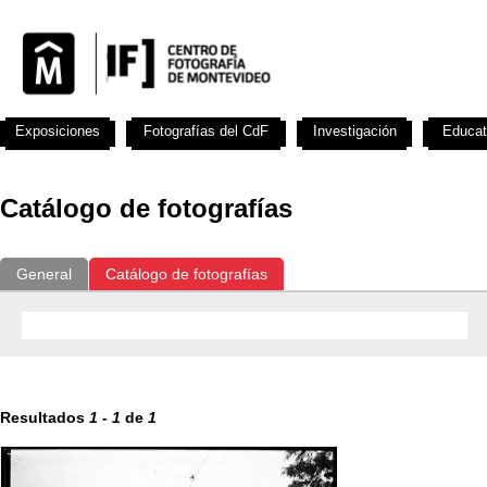
Exposiciones
Fotografías del CdF
Investigación
Educat
Catálogo de fotografías
General
Catálogo de fotografías
Resultados
1
-
1
de
1