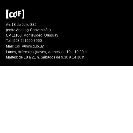
Av. 18 de Julio 885
(entre Andes y Convención)
CP 11100. Montevideo. Uruguay
Tel: [598 2] 1950 7960
Mail:
CdF@imm.gub.uy
Lunes, miércoles, jueves, viernes: de 10 a 19.30 h.
Martes: de 10 a 21 h. Sábados de 9.30 a 14.30 h.