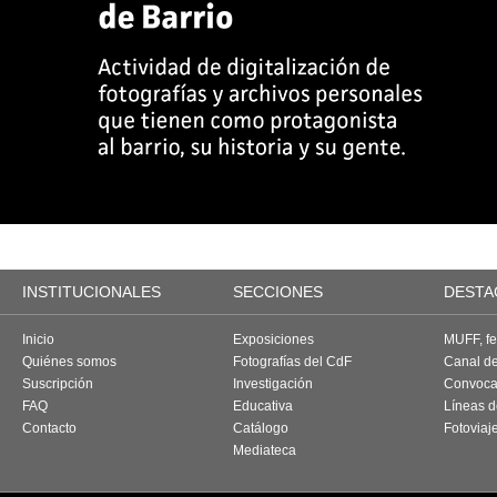
INSTITUCIONALES
SECCIONES
DESTA
Inicio
Exposiciones
MUFF, fes
Quiénes somos
Fotografías del CdF
Canal d
Suscripción
Investigación
Convoca
FAQ
Educativa
Líneas d
Contacto
Catálogo
Fotoviaj
Mediateca