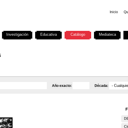
Inicio
Qu
Investigación
Educativa
Catálogo
Mediateca
s
Año exacto:
Década:
F
DE
Ci