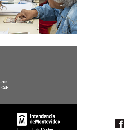
Razón
e CdF
Intendencia de Montevideo