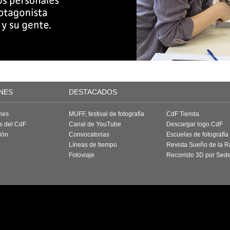
NES
DESTACADOS
nes
MUFF, festival de fotografía
CdF Tienda
as del CdF
Canal de YouTube
Descargar logo CdF
ión
Convocatorias
Escuelas de fotografía
Líneas de tiempo
Revista Sueño de la 
Fotoviaje
Recorrido 3D por Sed
a