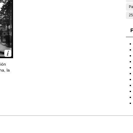
Pa
25
P
ción
ha, la