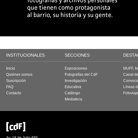
INSTITUCIONALES
SECCIONES
DESTA
Inicio
Exposiciones
MUFF, fes
Quiénes somos
Fotografías del CdF
Canal d
Suscripción
Investigación
Convoca
FAQ
Educativa
Líneas d
Contacto
Catálogo
Fotoviaj
Mediateca
Av. 18 de Julio 885