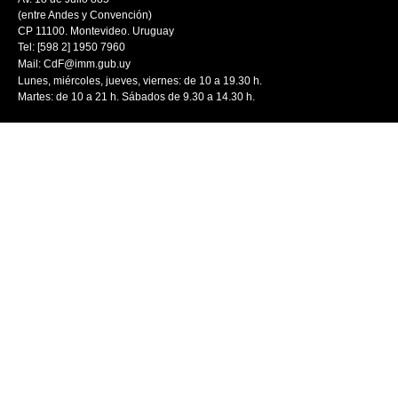
(entre Andes y Convención)
CP 11100. Montevideo. Uruguay
Tel: [598 2] 1950 7960
Mail:
CdF@imm.gub.uy
Lunes, miércoles, jueves, viernes: de 10 a 19.30 h.
Martes: de 10 a 21 h. Sábados de 9.30 a 14.30 h.