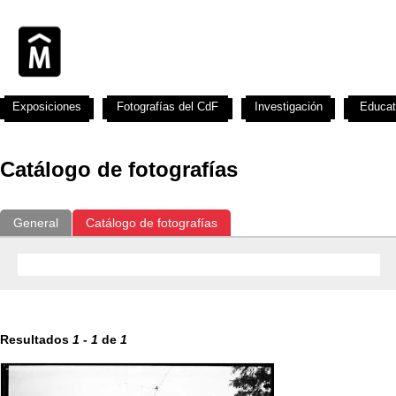
Exposiciones
Fotografías del CdF
Investigación
Educat
Catálogo de fotografías
General
Catálogo de fotografías
Resultados
1
-
1
de
1