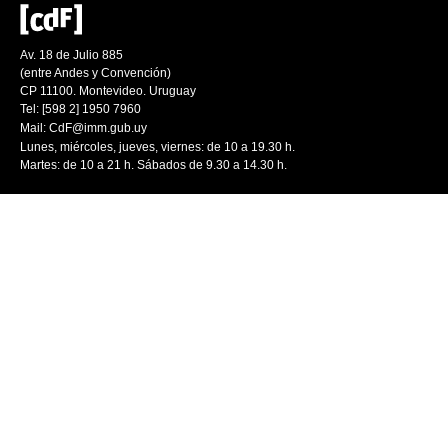
Av. 18 de Julio 885
(entre Andes y Convención)
CP 11100. Montevideo. Uruguay
Tel: [598 2] 1950 7960
Mail:
CdF@imm.gub.uy
Lunes, miércoles, jueves, viernes: de 10 a 19.30 h.
Martes: de 10 a 21 h. Sábados de 9.30 a 14.30 h.