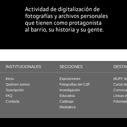
INSTITUCIONALES
SECCIONES
DESTA
Inicio
Exposiciones
MUFF, fes
Quiénes somos
Fotografías del CdF
Canal d
Suscripción
Investigación
Convoca
FAQ
Educativa
Líneas d
Contacto
Catálogo
Fotoviaj
Mediateca