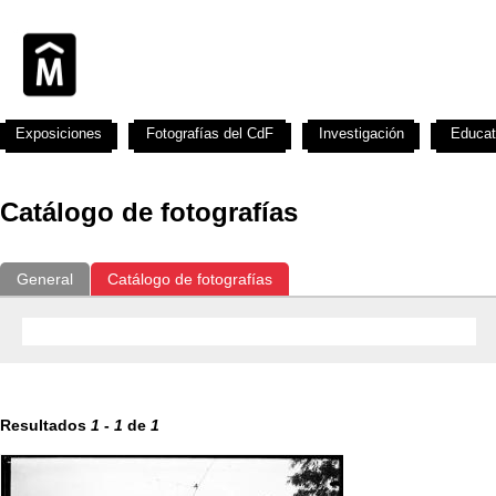
Exposiciones
Fotografías del CdF
Investigación
Educat
Catálogo de fotografías
General
Catálogo de fotografías
Resultados
1
-
1
de
1