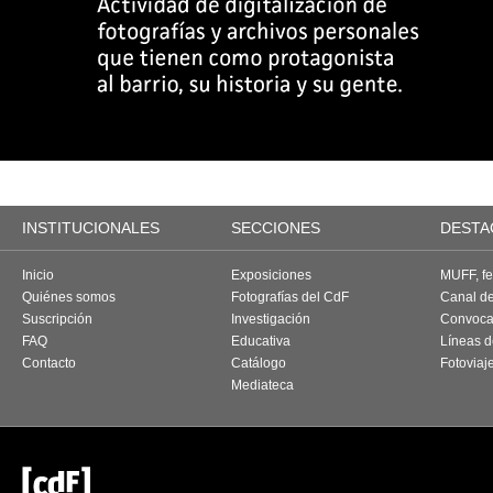
INSTITUCIONALES
SECCIONES
DESTA
Inicio
Exposiciones
MUFF, fes
Quiénes somos
Fotografías del CdF
Canal d
Suscripción
Investigación
Convoca
FAQ
Educativa
Líneas d
Contacto
Catálogo
Fotoviaj
Mediateca