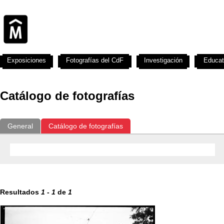
Exposiciones
Fotografías del CdF
Investigación
Educat
Catálogo de fotografías
General
Catálogo de fotografías
Resultados
1
-
1
de
1