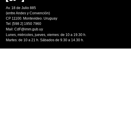
Av. 18 de Julio 885
(entre Andes y Convención)
CP 11100. Montevideo. Uruguay
Tel: [598 2] 1950 7960
Mail:
CdF@imm.gub.uy
Lunes, miércoles, jueves, viernes: de 10 a 19.30 h.
Martes: de 10 a 21 h. Sábados de 9.30 a 14.30 h.