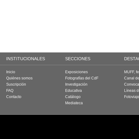
INSTITUCIONALES
SECCIONES
DESTA
Inicio
Exposiciones
MUFF, fes
Quiénes somos
Fotografías del CdF
Canal d
Suscripción
Investigación
Convoca
FAQ
Educativa
Líneas d
Contacto
Catálogo
Fotoviaj
Mediateca