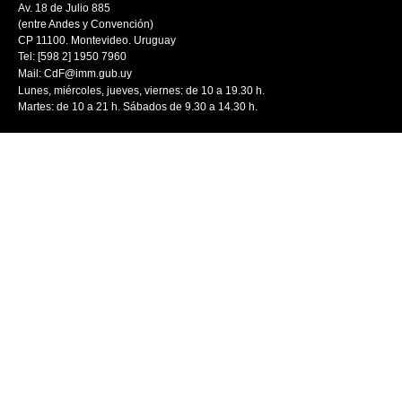
Av. 18 de Julio 885
(entre Andes y Convención)
CP 11100. Montevideo. Uruguay
Tel: [598 2] 1950 7960
Mail:
CdF@imm.gub.uy
Lunes, miércoles, jueves, viernes: de 10 a 19.30 h.
Martes: de 10 a 21 h. Sábados de 9.30 a 14.30 h.