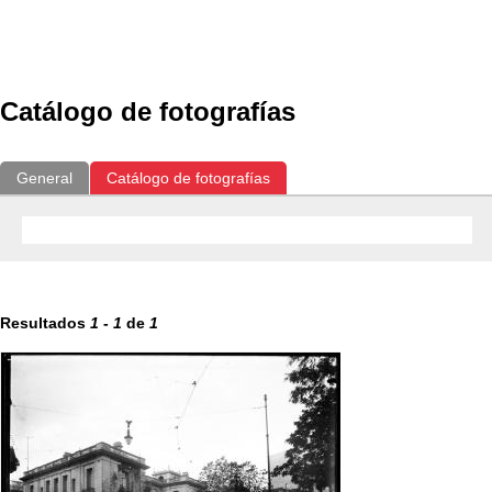
Exposiciones
Fotografías del CdF
Investigación
Educat
Catálogo de fotografías
General
Catálogo de fotografías
Resultados
1
-
1
de
1