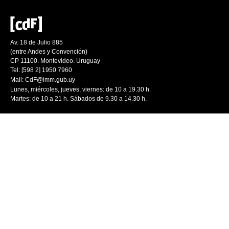
Av. 18 de Julio 885
(entre Andes y Convención)
CP 11100. Montevideo. Uruguay
Tel: [598 2] 1950 7960
Mail:
CdF@imm.gub.uy
Lunes, miércoles, jueves, viernes: de 10 a 19.30 h.
Martes: de 10 a 21 h. Sábados de 9.30 a 14.30 h.