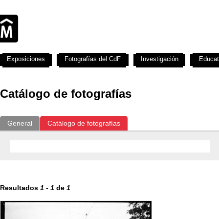
Exposiciones
Fotografías del CdF
Investigación
Educat
Catálogo de fotografías
General
Catálogo de fotografías
Resultados
1
-
1
de
1