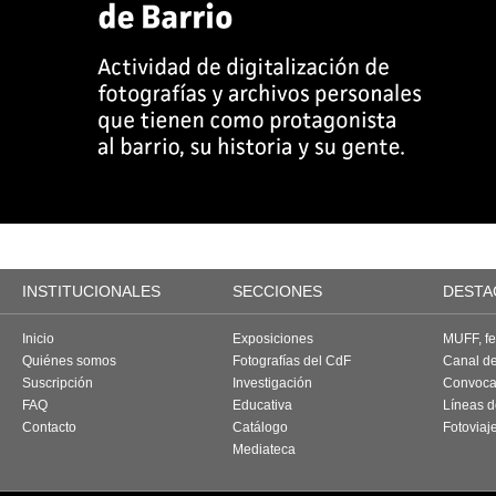
INSTITUCIONALES
SECCIONES
DESTA
Inicio
Exposiciones
MUFF, fes
Quiénes somos
Fotografías del CdF
Canal d
Suscripción
Investigación
Convoca
FAQ
Educativa
Líneas d
Contacto
Catálogo
Fotoviaj
Mediateca