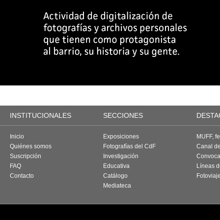
INSTITUCIONALES
SECCIONES
DESTA
Inicio
Exposiciones
MUFF, fes
Quiénes somos
Fotografías del CdF
Canal d
Suscripción
Investigación
Convoca
FAQ
Educativa
Líneas d
Contacto
Catálogo
Fotoviaj
Mediateca