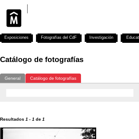
Exposiciones
Fotografías del CdF
Investigación
Educat
Catálogo de fotografías
General
Catálogo de fotografías
Resultados
1
-
1
de
1