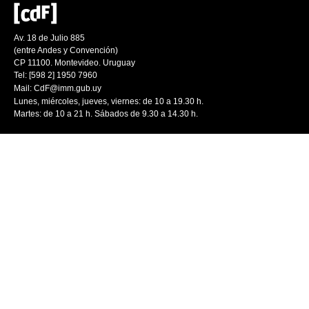
Av. 18 de Julio 885
(entre Andes y Convención)
CP 11100. Montevideo. Uruguay
Tel: [598 2] 1950 7960
Mail:
CdF@imm.gub.uy
Lunes, miércoles, jueves, viernes: de 10 a 19.30 h.
Martes: de 10 a 21 h. Sábados de 9.30 a 14.30 h.