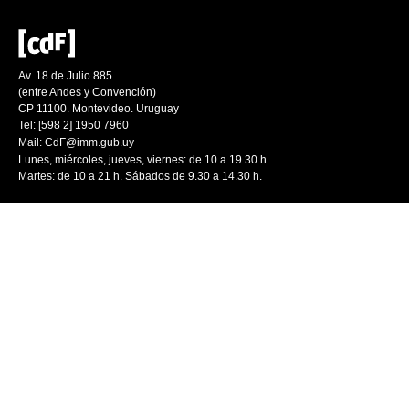
Av. 18 de Julio 885
(entre Andes y Convención)
CP 11100. Montevideo. Uruguay
Tel: [598 2] 1950 7960
Mail:
CdF@imm.gub.uy
Lunes, miércoles, jueves, viernes: de 10 a 19.30 h.
Martes: de 10 a 21 h. Sábados de 9.30 a 14.30 h.