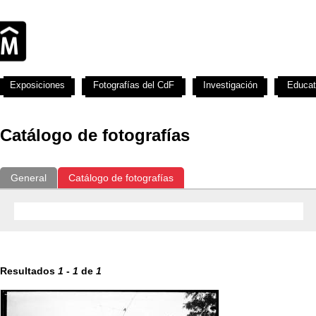
Exposiciones
Fotografías del CdF
Investigación
Educat
Catálogo de fotografías
General
Catálogo de fotografías
Resultados
1
-
1
de
1