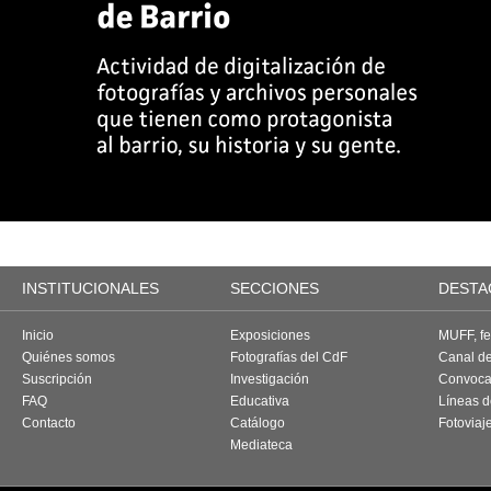
INSTITUCIONALES
SECCIONES
DESTA
Inicio
Exposiciones
MUFF, fes
Quiénes somos
Fotografías del CdF
Canal d
Suscripción
Investigación
Convoca
FAQ
Educativa
Líneas d
Contacto
Catálogo
Fotoviaj
Mediateca