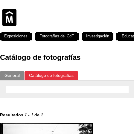
Exposiciones
Fotografías del CdF
Investigación
Educat
Catálogo de fotografías
General
Catálogo de fotografías
Resultados
1
-
1
de
1