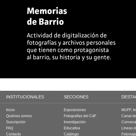
INSTITUCIONALES
SECCIONES
DESTA
Inicio
Exposiciones
MUFF, fes
Quiénes somos
Fotografías del CdF
Canal d
Suscripción
Investigación
Convoca
FAQ
Educativa
Líneas d
Contacto
Catálogo
Fotoviaj