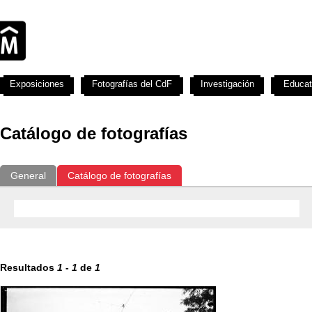
Exposiciones
Fotografías del CdF
Investigación
Educat
Catálogo de fotografías
General
Catálogo de fotografías
Resultados
1
-
1
de
1