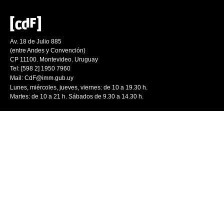
Av. 18 de Julio 885
(entre Andes y Convención)
CP 11100. Montevideo. Uruguay
Tel: [598 2] 1950 7960
Mail:
CdF@imm.gub.uy
Lunes, miércoles, jueves, viernes: de 10 a 19.30 h.
Martes: de 10 a 21 h. Sábados de 9.30 a 14.30 h.