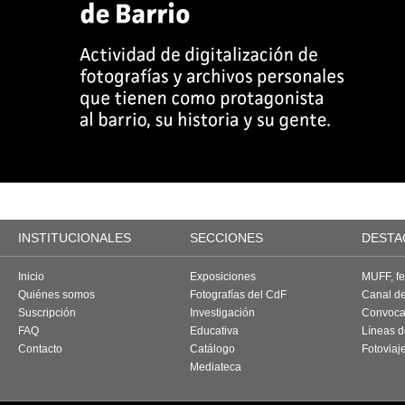
INSTITUCIONALES
SECCIONES
DESTA
Inicio
Exposiciones
MUFF, fes
Quiénes somos
Fotografías del CdF
Canal d
Suscripción
Investigación
Convoca
FAQ
Educativa
Líneas d
Contacto
Catálogo
Fotoviaj
Mediateca