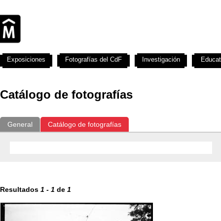
Exposiciones
Fotografías del CdF
Investigación
Educat
Catálogo de fotografías
General
Catálogo de fotografías
Resultados
1
-
1
de
1