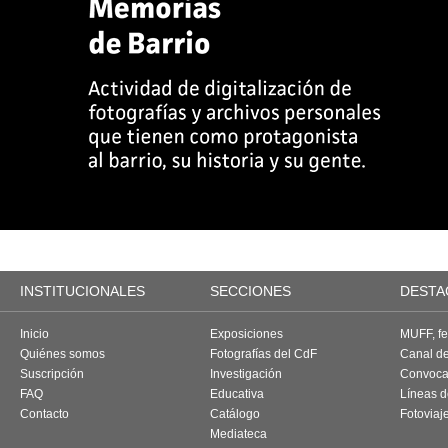
INSTITUCIONALES
SECCIONES
DESTA
Inicio
Exposiciones
MUFF, fes
Quiénes somos
Fotografías del CdF
Canal d
Suscripción
Investigación
Convoca
FAQ
Educativa
Líneas d
Contacto
Catálogo
Fotoviaj
Mediateca