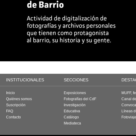
INSTITUCIONALES
SECCIONES
DESTA
Inicio
Exposiciones
MUFF, fes
Quiénes somos
Fotografías del CdF
Canal d
Suscripción
Investigación
Convoca
FAQ
Educativa
Líneas d
Contacto
Catálogo
Fotoviaj
Mediateca