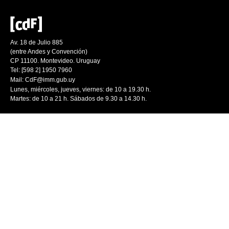
Av. 18 de Julio 885
(entre Andes y Convención)
CP 11100. Montevideo. Uruguay
Tel: [598 2] 1950 7960
Mail:
CdF@imm.gub.uy
Lunes, miércoles, jueves, viernes: de 10 a 19.30 h.
Martes: de 10 a 21 h. Sábados de 9.30 a 14.30 h.