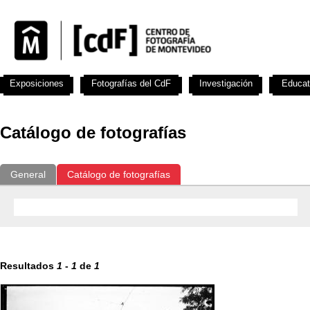
Exposiciones
Fotografías del CdF
Investigación
Educat
Catálogo de fotografías
General
Catálogo de fotografías
Resultados
1
-
1
de
1