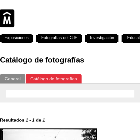
Exposiciones
Fotografías del CdF
Investigación
Educat
Catálogo de fotografías
General
Catálogo de fotografías
Resultados
1
-
1
de
1