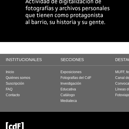
INSTITUCIONALES
SECCIONES
DESTA
Inicio
Exposiciones
MUFF, fes
Quiénes somos
Fotografías del CdF
Canal d
Suscripción
Investigación
Convoca
FAQ
Educativa
Líneas d
Contacto
Catálogo
Fotoviaj
Mediateca