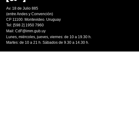
Av. 18 de Julio 885
(entre Andes y Convención)
CP 11100. Montevideo. Uruguay
Tel: [598 2] 1950 7960
Mail:
CdF@imm.gub.uy
Lunes, miércoles, jueves, viernes: de 10 a 19.30 h.
Martes: de 10 a 21 h. Sábados de 9.30 a 14.30 h.