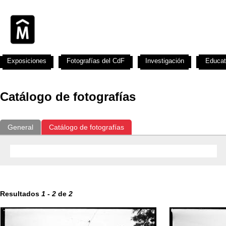
Exposiciones
Fotografías del CdF
Investigación
Educat
Catálogo de fotografías
General
Catálogo de fotografías
Resultados
1
-
2
de
2