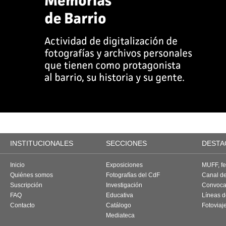
INSTITUCIONALES
SECCIONES
DESTA
Inicio
Exposiciones
MUFF, fes
Quiénes somos
Fotografías del CdF
Canal d
Suscripción
Investigación
Convoca
FAQ
Educativa
Líneas d
Contacto
Catálogo
Fotoviaj
Mediateca