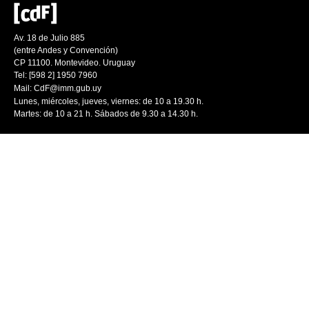
Av. 18 de Julio 885
(entre Andes y Convención)
CP 11100. Montevideo. Uruguay
Tel: [598 2] 1950 7960
Mail:
CdF@imm.gub.uy
Lunes, miércoles, jueves, viernes: de 10 a 19.30 h.
Martes: de 10 a 21 h. Sábados de 9.30 a 14.30 h.