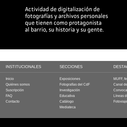
INSTITUCIONALES
SECCIONES
DESTA
Inicio
Exposiciones
MUFF, fes
Quiénes somos
Fotografías del CdF
Canal d
Suscripción
Investigación
Convoca
FAQ
Educativa
Líneas d
Contacto
Catálogo
Fotoviaj
Mediateca