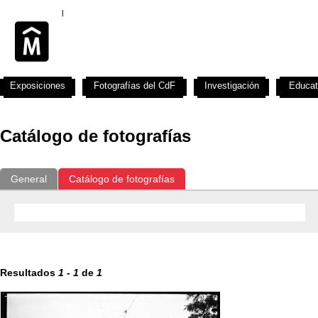
Exposiciones
Fotografías del CdF
Investigación
Educat
Catálogo de fotografías
General
Catálogo de fotografías
Resultados
1
-
1
de
1