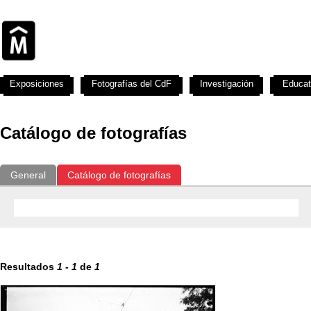
Exposiciones
Fotografías del CdF
Investigación
Educat
Catálogo de fotografías
General
Catálogo de fotografías
Resultados
1
-
1
de
1