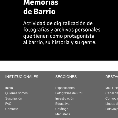
INSTITUCIONALES
SECCIONES
DESTA
Inicio
Exposiciones
MUFF, fes
Quiénes somos
Fotografías del CdF
Canal d
Suscripción
Investigación
Convoca
FAQ
Educativa
Líneas d
Contacto
Catálogo
Fotoviaj
Mediateca