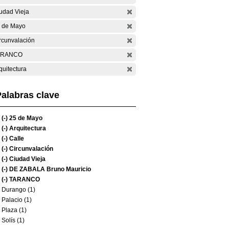
udad Vieja
 de Mayo
rcunvalación
ARANCO
quitectura
alabras clave
(-)
25 de Mayo
(-)
Arquitectura
(-)
Calle
(-)
Circunvalación
(-)
Ciudad Vieja
(-)
DE ZABALA Bruno Mauricio
(-)
TARANCO
Durango (1)
Palacio (1)
Plaza (1)
Solís (1)