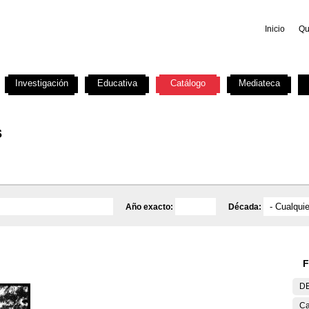
Inicio
Qu
Investigación
Educativa
Catálogo
Mediateca
s
Año exacto:
Década:
F
DE
Ca