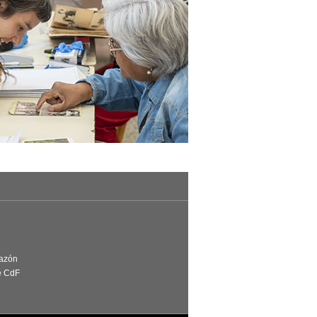
Razón
e CdF