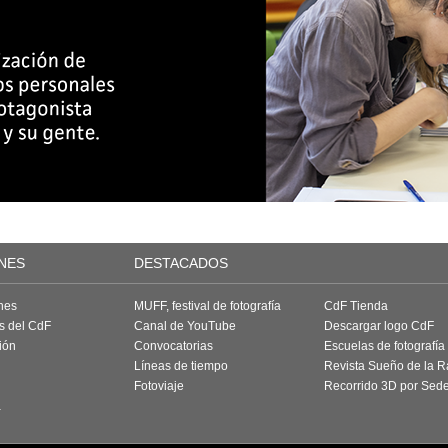
NES
DESTACADOS
nes
MUFF, festival de fotografía
CdF Tienda
as del CdF
Canal de YouTube
Descargar logo CdF
ión
Convocatorias
Escuelas de fotografía
Líneas de tiempo
Revista Sueño de la 
Fotoviaje
Recorrido 3D por Sed
a