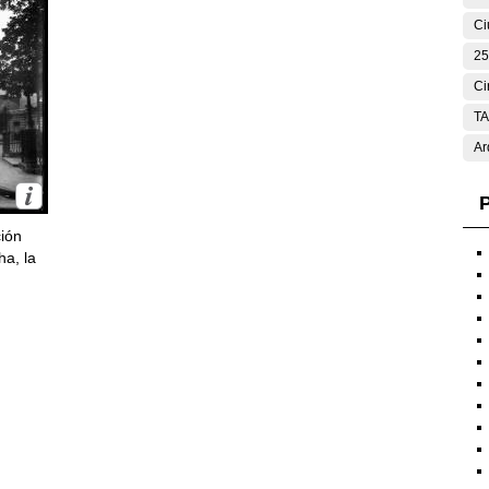
Ci
25
Ci
T
Ar
P
ción
ha, la