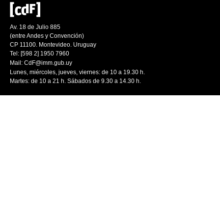
Av. 18 de Julio 885
(entre Andes y Convención)
CP 11100. Montevideo. Uruguay
Tel: [598 2] 1950 7960
Mail:
CdF@imm.gub.uy
Lunes, miércoles, jueves, viernes: de 10 a 19.30 h.
Martes: de 10 a 21 h. Sábados de 9.30 a 14.30 h.