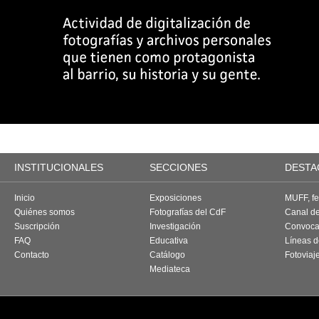
INSTITUCIONALES
SECCIONES
DESTA
Inicio
Exposiciones
MUFF, fes
Quiénes somos
Fotografías del CdF
Canal d
Suscripción
Investigación
Convoca
FAQ
Educativa
Líneas d
Contacto
Catálogo
Fotoviaj
Mediateca