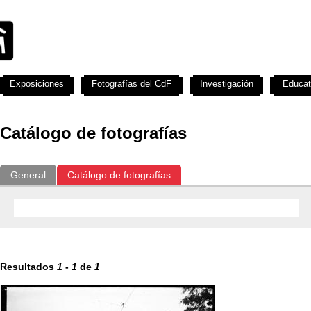
Exposiciones
Fotografías del CdF
Investigación
Educat
Catálogo de fotografías
General
Catálogo de fotografías
Resultados
1
-
1
de
1