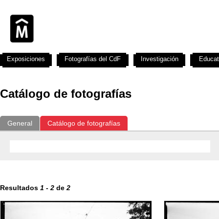
Exposiciones
Fotografías del CdF
Investigación
Educat
Catálogo de fotografías
General
Catálogo de fotografías
Resultados
1
-
2
de
2