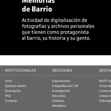
INSTITUCIONALES
SECCIONES
DESTA
Inicio
Exposiciones
MUFF, fes
Quiénes somos
Fotografías del CdF
Canal d
Suscripción
Investigación
Convoca
FAQ
Educativa
Líneas d
Contacto
Catálogo
Fotoviaj
Mediateca