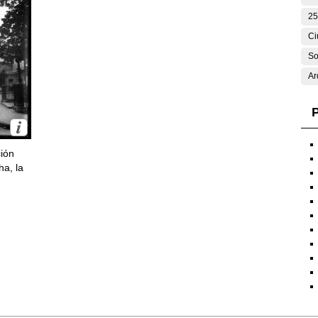
25
Ci
So
Ar
P
ción
ha, la