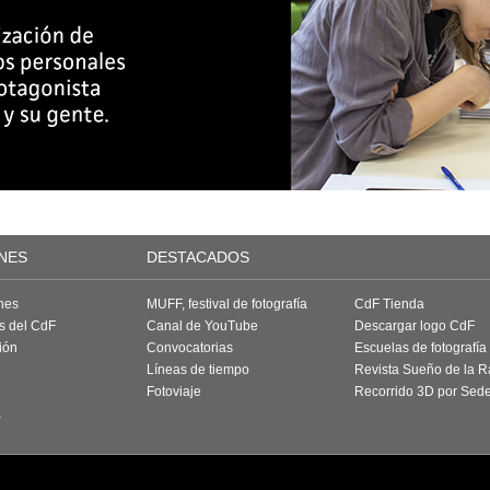
NES
DESTACADOS
nes
MUFF, festival de fotografía
CdF Tienda
as del CdF
Canal de YouTube
Descargar logo CdF
ión
Convocatorias
Escuelas de fotografía
Líneas de tiempo
Revista Sueño de la 
Fotoviaje
Recorrido 3D por Sed
a