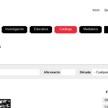
Inicio
Qu
Investigación
Educativa
Catálogo
Mediateca
s
Año exacto:
Década:
F
DE
Ca