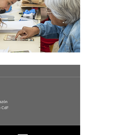
Razón
e CdF