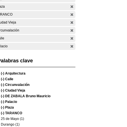
aza
ARANCO
udad Vieja
rcunvalación
lle
lacio
alabras clave
(-)
Arquitectura
(-)
Calle
(-)
Circunvalación
(-)
Ciudad Vieja
(-)
DE ZABALA Bruno Mauricio
(-)
Palacio
(-)
Plaza
(-)
TARANCO
25 de Mayo (1)
Durango (1)