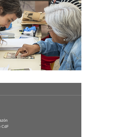
Razón
e CdF