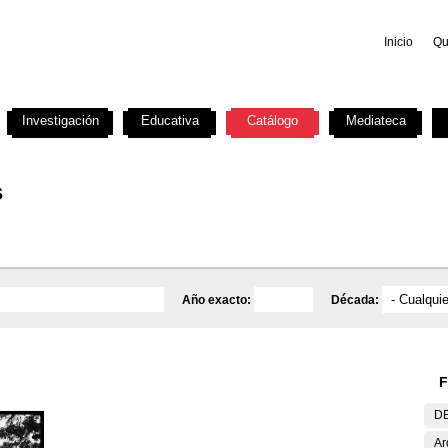
Inicio
Qu
Investigación
Educativa
Catálogo
Mediateca
s
Año exacto:
Década:
F
DE
Ar