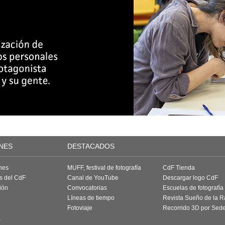
NES
DESTACADOS
nes
MUFF, festival de fotografía
CdF Tienda
as del CdF
Canal de YouTube
Descargar logo CdF
ión
Convocatorias
Escuelas de fotografía
Líneas de tiempo
Revista Sueño de la 
Fotoviaje
Recorrido 3D por Sed
a