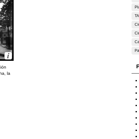
Pl
T
Ci
Ci
Ca
Pa
P
ción
ha, la