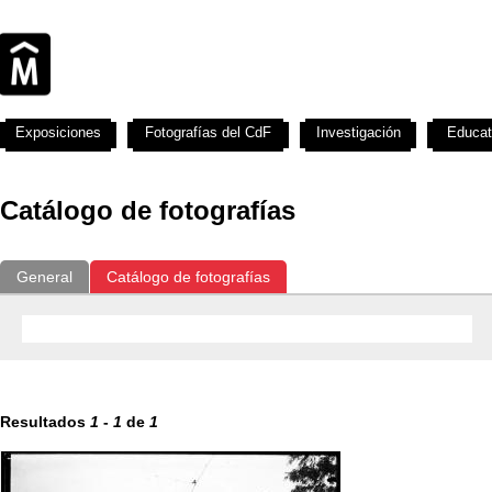
Exposiciones
Fotografías del CdF
Investigación
Educat
Catálogo de fotografías
General
Catálogo de fotografías
Resultados
1
-
1
de
1