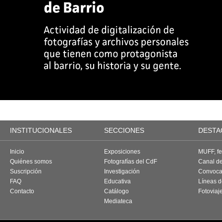
INSTITUCIONALES
SECCIONES
DESTA
Inicio
Exposiciones
MUFF, fes
Quiénes somos
Fotografías del CdF
Canal d
Suscripción
Investigación
Convoca
FAQ
Educativa
Líneas d
Contacto
Catálogo
Fotoviaj
Mediateca