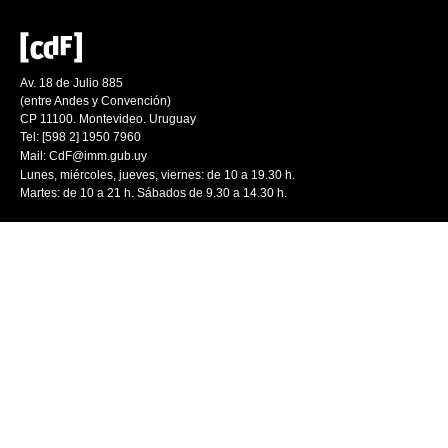
Av. 18 de Julio 885
(entre Andes y Convención)
CP 11100. Montevideo. Uruguay
Tel: [598 2] 1950 7960
Mail:
CdF@imm.gub.uy
Lunes, miércoles, jueves, viernes: de 10 a 19.30 h.
Martes: de 10 a 21 h. Sábados de 9.30 a 14.30 h.