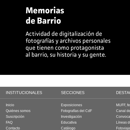
INSTITUCIONALES
SECCIONES
DESTA
Inicio
Exposiciones
MUFF, fes
Quiénes somos
Fotografías del CdF
Canal d
Suscripción
Investigación
Convoca
FAQ
Educativa
Líneas d
Contacto
Catálogo
Fotoviaj