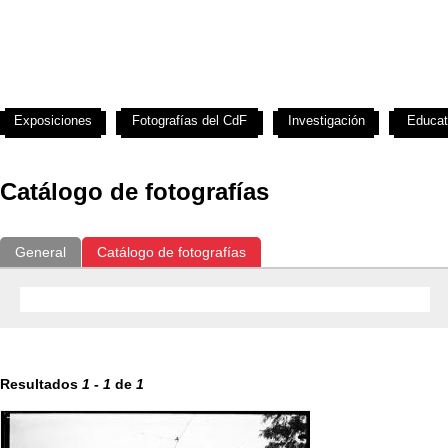
Exposiciones
Fotografías del CdF
Investigación
Educat
Catálogo de fotografías
General
Catálogo de fotografías
Resultados
1
-
1
de
1