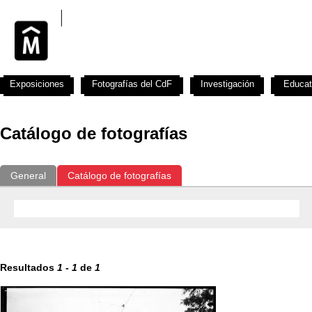
Exposiciones
Fotografías del CdF
Investigación
Educat
Catálogo de fotografías
General
Catálogo de fotografías
Resultados
1
-
1
de
1