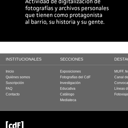
INSTITUCIONALES
SECCIONES
DESTA
Inicio
Exposiciones
MUFF, fes
Quiénes somos
Fotografías del CdF
Canal d
Suscripción
Investigación
Convoca
FAQ
Educativa
Líneas d
Contacto
Catálogo
Fotoviaj
Mediateca