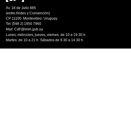
Av. 18 de Julio 885
(entre Andes y Convención)
CP 11100. Montevideo. Uruguay
Tel: [598 2] 1950 7960
Mail:
CdF@imm.gub.uy
Lunes, miércoles, jueves, viernes: de 10 a 19.30 h.
Martes: de 10 a 21 h. Sábados de 9.30 a 14.30 h.