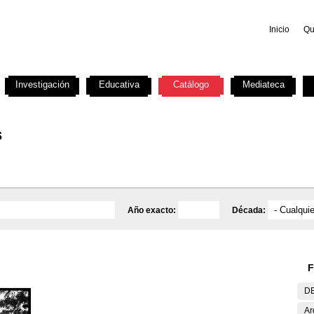
Inicio
Qu
Investigación
Educativa
Catálogo
Mediateca
s
Año exacto:
Década:
F
DE
Ar