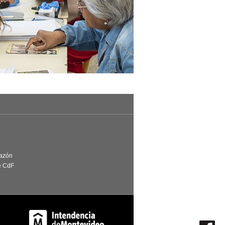
Razón
e CdF