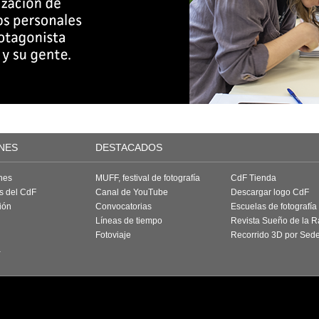
NES
DESTACADOS
nes
MUFF, festival de fotografía
CdF Tienda
as del CdF
Canal de YouTube
Descargar logo CdF
ión
Convocatorias
Escuelas de fotografía
Líneas de tiempo
Revista Sueño de la 
Fotoviaje
Recorrido 3D por Sed
a