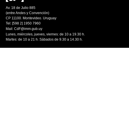
Av. 18 de Julio 885
(entre Andes y Convención)
CP 11100. Montevideo. Uruguay
Tel: [598 2] 1950 7960
Mail:
CdF@imm.gub.uy
Lunes, miércoles, jueves, viernes: de 10 a 19.30 h.
Martes: de 10 a 21 h. Sábados de 9.30 a 14.30 h.