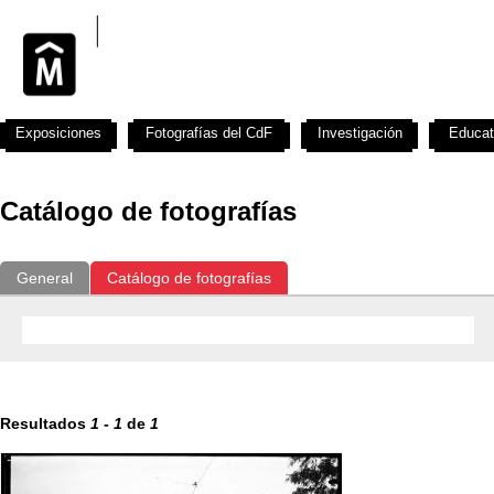
Exposiciones
Fotografías del CdF
Investigación
Educat
Catálogo de fotografías
General
Catálogo de fotografías
Resultados
1
-
1
de
1