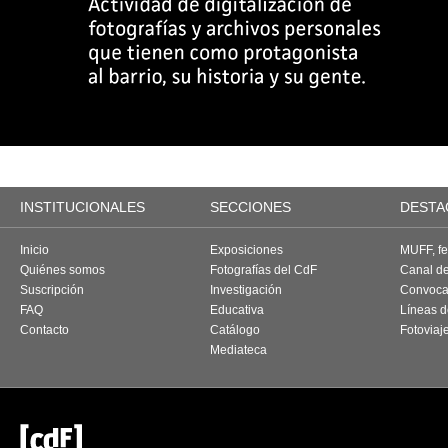
INSTITUCIONALES
SECCIONES
DESTA
Inicio
Exposiciones
MUFF, fes
Quiénes somos
Fotografías del CdF
Canal d
Suscripción
Investigación
Convoca
FAQ
Educativa
Líneas d
Contacto
Catálogo
Fotoviaj
Mediateca