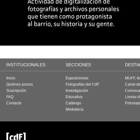
INSTITUCIONALES
SECCIONES
DESTA
Inicio
Exposiciones
MUFF, fes
Quiénes somos
Fotografías del CdF
Canal d
Suscripción
Investigación
Convoca
FAQ
Educativa
Líneas d
Contacto
Catálogo
Fotoviaj
Mediateca