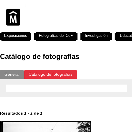
Exposiciones
Fotografías del CdF
Investigación
Educat
Catálogo de fotografías
General
Catálogo de fotografías
Resultados
1
-
1
de
1