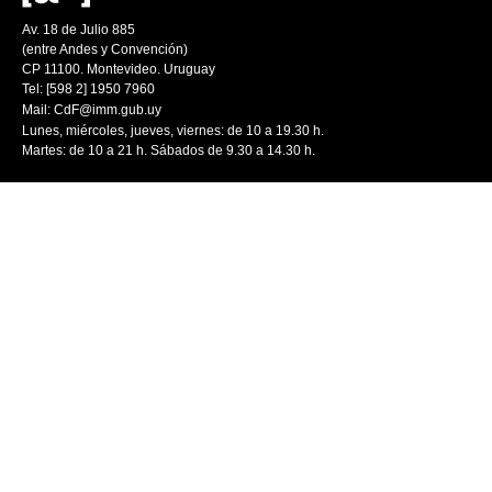
Av. 18 de Julio 885
(entre Andes y Convención)
CP 11100. Montevideo. Uruguay
Tel: [598 2] 1950 7960
Mail:
CdF@imm.gub.uy
Lunes, miércoles, jueves, viernes: de 10 a 19.30 h.
Martes: de 10 a 21 h. Sábados de 9.30 a 14.30 h.