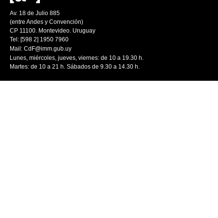
Av. 18 de Julio 885
(entre Andes y Convención)
CP 11100. Montevideo. Uruguay
Tel: [598 2] 1950 7960
Mail:
CdF@imm.gub.uy
Lunes, miércoles, jueves, viernes: de 10 a 19.30 h.
Martes: de 10 a 21 h. Sábados de 9.30 a 14.30 h.