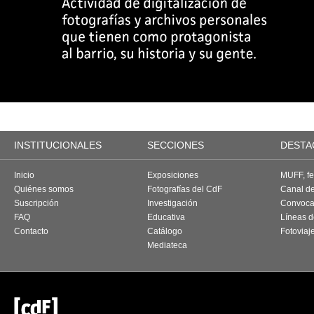
INSTITUCIONALES
SECCIONES
DESTA
Inicio
Exposiciones
MUFF, fes
Quiénes somos
Fotografías del CdF
Canal d
Suscripción
Investigación
Convoca
FAQ
Educativa
Líneas d
Contacto
Catálogo
Fotoviaj
Mediateca