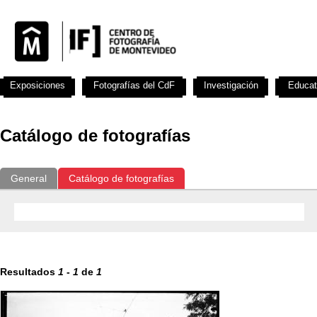
Exposiciones
Fotografías del CdF
Investigación
Educat
Catálogo de fotografías
General
Catálogo de fotografías
Resultados
1
-
1
de
1