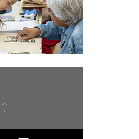
Razón
e CdF