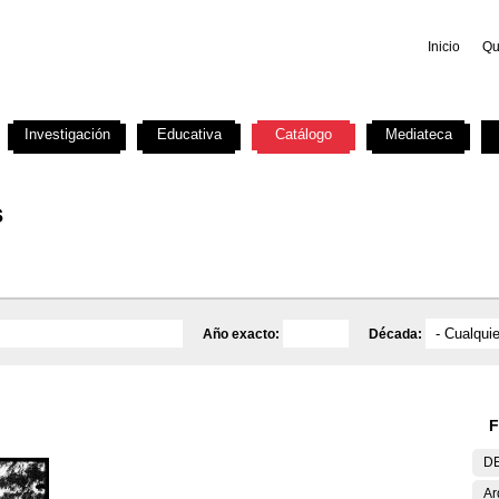
Inicio
Qu
Investigación
Educativa
Catálogo
Mediateca
s
Año exacto:
Década:
F
DE
Ar