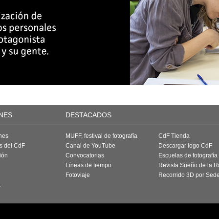
NES
DESTACADOS
nes
MUFF, festival de fotografía
CdF Tienda
as del CdF
Canal de YouTube
Descargar logo CdF
ión
Convocatorias
Escuelas de fotografía
Líneas de tiempo
Revista Sueño de la 
Fotoviaje
Recorrido 3D por Sed
a