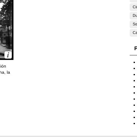
Ci
Du
So
Ca
P
ción
ha, la