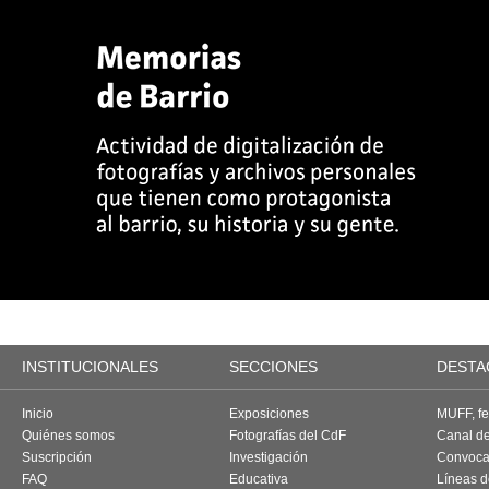
INSTITUCIONALES
SECCIONES
DESTA
Inicio
Exposiciones
MUFF, fes
Quiénes somos
Fotografías del CdF
Canal d
Suscripción
Investigación
Convoca
FAQ
Educativa
Líneas d