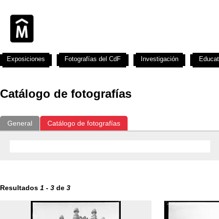
Exposiciones
Fotografías del CdF
Investigación
Educat
Catálogo de fotografías
General
Catálogo de fotografías
Resultados
1
-
3
de
3