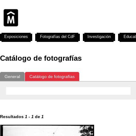
Exposiciones
Fotografías del CdF
Investigación
Educat
Catálogo de fotografías
General
Catálogo de fotografías
Resultados
1
-
1
de
1