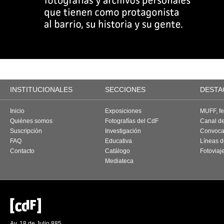
INSTITUCIONALES
SECCIONES
DESTA
Inicio
Exposiciones
MUFF, fes
Quiénes somos
Fotografías del CdF
Canal d
Suscripción
Investigación
Convoca
FAQ
Educativa
Líneas d
Contacto
Catálogo
Fotoviaj
Mediateca
Av. 18 de Julio 885