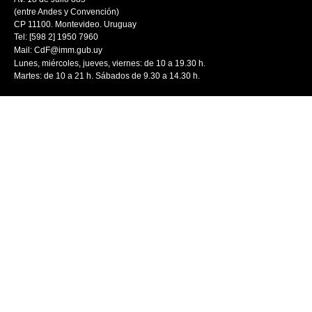
(entre Andes y Convención)
CP 11100. Montevideo. Uruguay
Tel: [598 2] 1950 7960
Mail:
CdF@imm.gub.uy
Lunes, miércoles, jueves, viernes: de 10 a 19.30 h.
Martes: de 10 a 21 h. Sábados de 9.30 a 14.30 h.