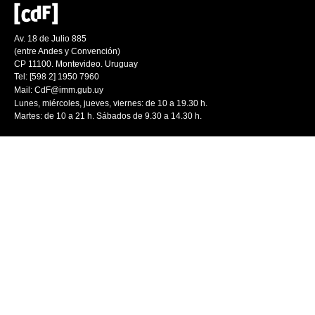
Av. 18 de Julio 885
(entre Andes y Convención)
CP 11100. Montevideo. Uruguay
Tel: [598 2] 1950 7960
Mail:
CdF@imm.gub.uy
Lunes, miércoles, jueves, viernes: de 10 a 19.30 h.
Martes: de 10 a 21 h. Sábados de 9.30 a 14.30 h.