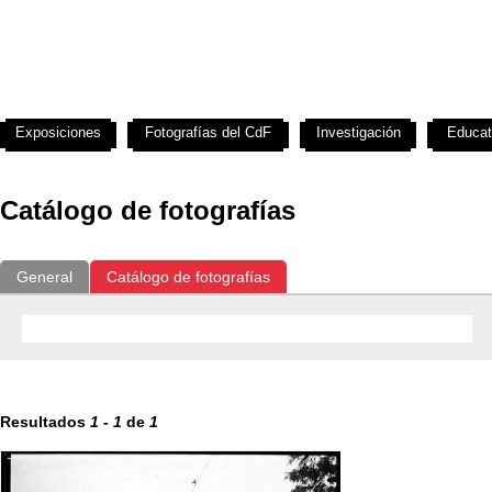
Exposiciones
Fotografías del CdF
Investigación
Educat
Catálogo de fotografías
General
Catálogo de fotografías
Resultados
1
-
1
de
1