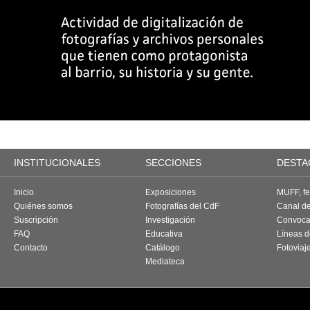
INSTITUCIONALES
SECCIONES
DESTA
Inicio
Exposiciones
MUFF, fes
Quiénes somos
Fotografías del CdF
Canal d
Suscripción
Investigación
Convoca
FAQ
Educativa
Líneas d
Contacto
Catálogo
Fotoviaj
Mediateca