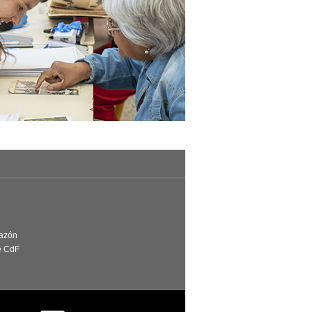
Razón
e CdF