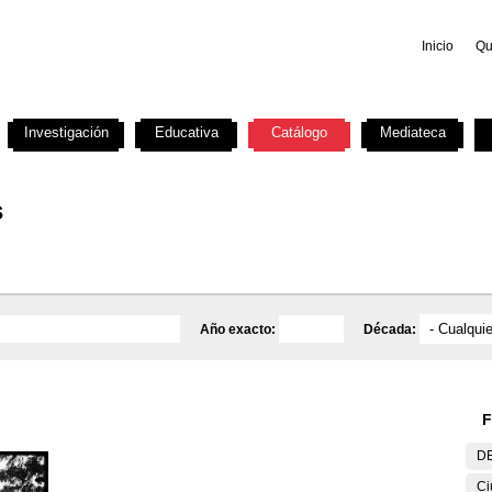
Inicio
Qu
Investigación
Educativa
Catálogo
Mediateca
s
Año exacto:
Década:
F
DE
Ci