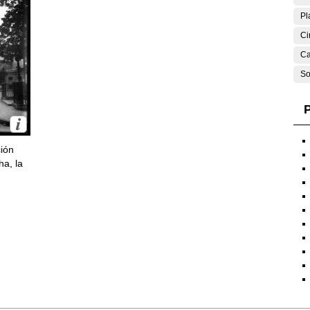
Pl
Ci
Ca
So
P
ción
ha, la