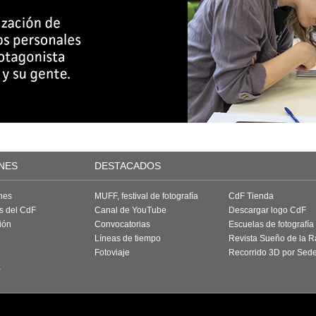
NES
DESTACADOS
nes
MUFF, festival de fotografía
CdF Tienda
as del CdF
Canal de YouTube
Descargar logo CdF
ión
Convocatorias
Escuelas de fotografía
Líneas de tiempo
Revista Sueño de la 
Fotoviaje
Recorrido 3D por Sed
a