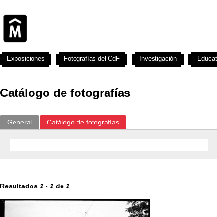
Exposiciones
Fotografías del CdF
Investigación
Educat
Catálogo de fotografías
General
Catálogo de fotografías
Resultados
1
-
1
de
1