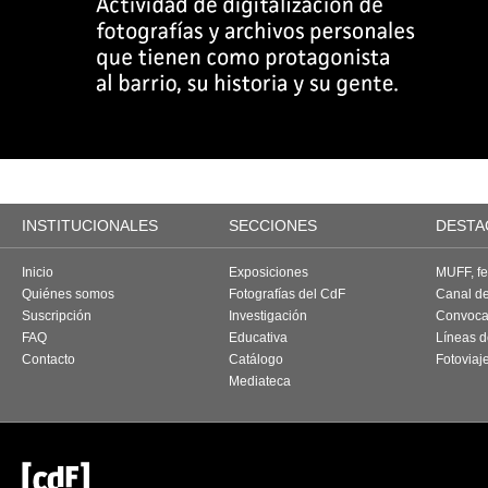
INSTITUCIONALES
SECCIONES
DESTA
Inicio
Exposiciones
MUFF, fes
Quiénes somos
Fotografías del CdF
Canal d
Suscripción
Investigación
Convoca
FAQ
Educativa
Líneas d
Contacto
Catálogo
Fotoviaj
Mediateca