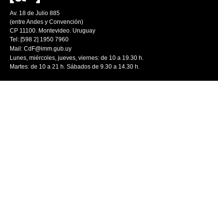
Av. 18 de Julio 885
(entre Andes y Convención)
CP 11100. Montevideo. Uruguay
Tel: [598 2] 1950 7960
Mail:
CdF@imm.gub.uy
Lunes, miércoles, jueves, viernes: de 10 a 19.30 h.
Martes: de 10 a 21 h. Sábados de 9.30 a 14.30 h.