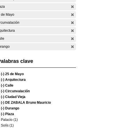
aza
 de Mayo
rcunvalación
quitectura
lle
rango
alabras clave
(-)
25 de Mayo
(-)
Arquitectura
(-)
Calle
(-)
Circunvalación
(-)
Ciudad Vieja
(-)
DE ZABALA Bruno Mauricio
(-)
Durango
(-)
Plaza
Palacio (1)
Solís (1)