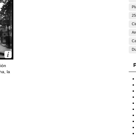
Pl
25
Ci
Ar
Ca
Du
P
ción
ha, la