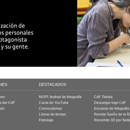
NES
DESTACADOS
nes
MUFF, festival de fotografía
CdF Tienda
as del CdF
Canal de YouTube
Descargar logo CdF
ión
Convocatorias
Escuelas de fotografía
Líneas de tiempo
Revista Sueño de la 
Fotoviaje
Recorrido 3D por Sed
a