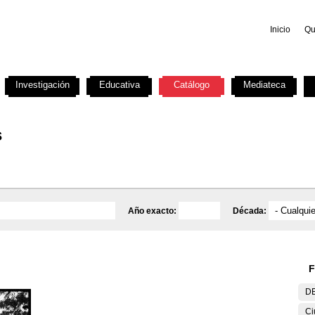
Inicio
Qu
Investigación
Educativa
Catálogo
Mediateca
s
Año exacto:
Década:
F
DE
Ci