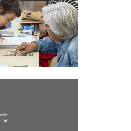
Razón
e CdF