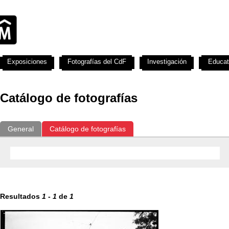
Exposiciones
Fotografías del CdF
Investigación
Educat
Catálogo de fotografías
General
Catálogo de fotografías
Resultados
1
-
1
de
1