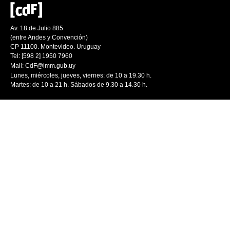
Av. 18 de Julio 885
(entre Andes y Convención)
CP 11100. Montevideo. Uruguay
Tel: [598 2] 1950 7960
Mail:
CdF@imm.gub.uy
Lunes, miércoles, jueves, viernes: de 10 a 19.30 h.
Martes: de 10 a 21 h. Sábados de 9.30 a 14.30 h.