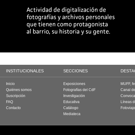
INSTITUCIONALES
SECCIONES
DESTA
Inicio
Exposiciones
MUFF, fes
Quiénes somos
Fotografías del CdF
Canal d
Suscripción
Investigación
Convoca
FAQ
Educativa
Líneas d
Contacto
Catálogo
Fotoviaj
Mediateca