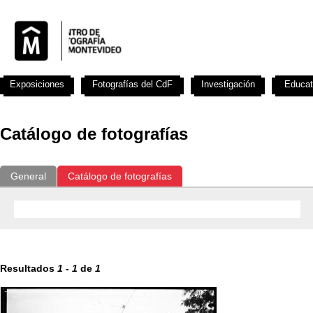
Exposiciones
Fotografías del CdF
Investigación
Educat
Catálogo de fotografías
General
Catálogo de fotografías
Resultados
1
-
1
de
1