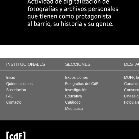
INSTITUCIONALES
SECCIONES
DESTA
Inicio
Exposiciones
MUFF, fes
Quiénes somos
Fotografías del CdF
Canal d
Suscripción
Investigación
Convoca
FAQ
Educativa
Líneas d
Contacto
Catálogo
Fotoviaj
Mediateca