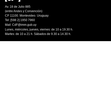
Av. 18 de Julio 885
(entre Andes y Convención)
CP 11100. Montevideo. Uruguay
Tel: [598 2] 1950 7960
Mail:
CdF@imm.gub.uy
Lunes, miércoles, jueves, viernes: de 10 a 19.30 h.
Martes: de 10 a 21 h. Sábados de 9.30 a 14.30 h.