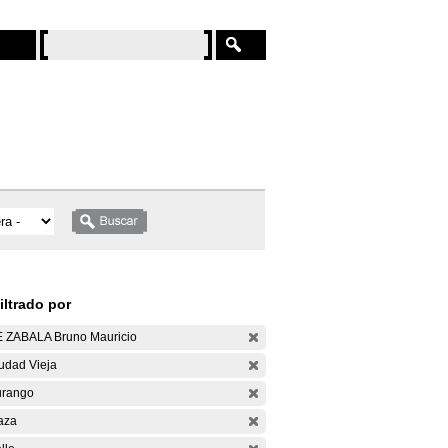
iltrado por
 ZABALA Bruno Mauricio
udad Vieja
rango
aza