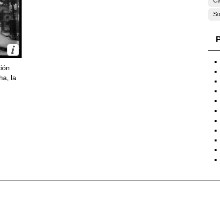
Ca
So
P
ción
ha, la