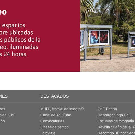
NES
DESTACADOS
nes
MUFF, festival de fotografía
CdF Tienda
as del CdF
Canal de YouTube
Descargar logo CdF
ión
Convocatorias
Escuelas de fotografía
Líneas de tiempo
Revista Sueño de la 
Fotoviaje
Recorrido 3D por Sed