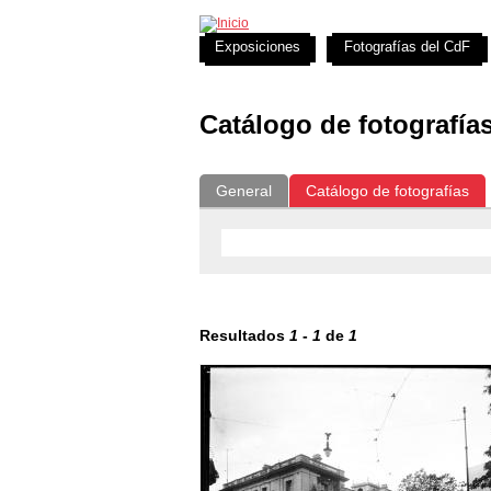
Exposiciones
Fotografías del CdF
Catálogo de fotografía
General
Catálogo de fotografías
Resultados
1
-
1
de
1