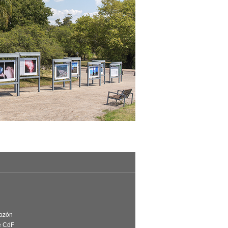
Razón
e CdF