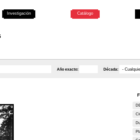
Investigación
Educativa
Catálogo
Mediateca
s
Año exacto:
Década:
F
DE
Ci
Du
Pl