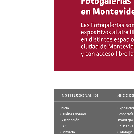
INSTITUCIONALES
SECCIO
Inicio
Exposicio
Quiénes somos
Fotografí
Suscripción
Investigac
FAQ
Educativa
Contacto
Catálogo