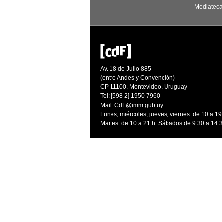
Mediatec
Av. 18 de Julio 885
(entre Andes y Convención)
CP 11100. Montevideo. Uruguay
Tel: [598 2] 1950 7960
Mail:
CdF@imm.gub.uy
Lunes, miércoles, jueves, viernes: de 10 a 19
Martes: de 10 a 21 h. Sábados de 9.30 a 14.3